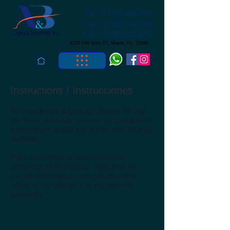
+1 (305) 468-3307
Ph:
Cell:
+1 (786) 319-2768
Cell:
+1 (786) 661-8564
8157 NW 60th ST, Miami, FL. 33166
Instructions / Instrucciones
To coordinate a pickup, please fill out
the form. You will receive an email with
information about the driver and pick-up
number.
Para coordinar una recolección,
complete el formulario. Recibirá un
correo electrónico con información
sobre el conductor y el número de
recogida.